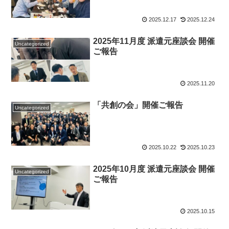
2025.12.17
2025.12.24
2025年11月度 派遣元座談会 開催
Uncategorized
ご報告
2025.11.20
「共創の会」開催ご報告
Uncategorized
2025.10.22
2025.10.23
2025年10月度 派遣元座談会 開催
Uncategorized
ご報告
2025.10.15