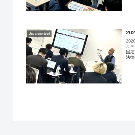
2
Uncategorized
20
ルデ
国雇
法律